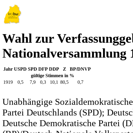
Wahl zur Verfassungg
Nationalversammlung 
Jahr
USPD
SPD
DFP
DDP
Z
BP/DNVP
gültige Stimmen in %
1919
0,5
7,9
0,3
10,1
80,5
0,7
Unabhängige Sozialdemokratische 
Partei Deutschlands (SPD); Deutsc
Deutsche Demokratische Partei (DD