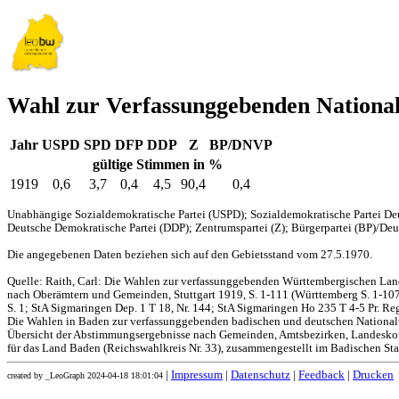
Wahl zur Verfassunggebenden Nationa
Jahr
USPD
SPD
DFP
DDP
Z
BP/DNVP
gültige Stimmen in %
1919
0,6
3,7
0,4
4,5
90,4
0,4
Unabhängige Sozialdemokratische Partei (USPD); Sozialdemokratische Partei Deu
Deutsche Demokratische Partei (DDP); Zentrumspartei (Z); Bürgerpartei (BP)/Deut
Die angegebenen Daten beziehen sich auf den Gebietsstand vom 27.5.1970.
Quelle: Raith, Carl: Die Wahlen zur verfassunggebenden Württembergischen L
nach Oberämtern und Gemeinden, Stuttgart 1919, S. 1-111 (Württemberg S. 1-107,
S. 1; StA Sigmaringen Dep. 1 T 18, Nr. 144; StA Sigmaringen Ho 235 T 4-5 Pr. Reg
Die Wahlen in Baden zur verfassunggebenden badischen und deutschen Nationa
Übersicht der Abstimmungsergebnisse nach Gemeinden, Amtsbezirken, Landesko
für das Land Baden (Reichswahlkreis Nr. 33), zusammengestellt im Badischen Stat
|
Impressum
|
Datenschutz
|
Feedback
|
Drucken
created by _LeoGraph 2024-04-18 18:01:04