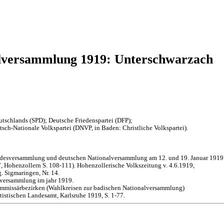
lversammlung 1919: Unterschwarzach
tschlands (SPD); Deutsche Friedenspartei (DFP);
sch-Nationale Volkspartei (DNVP, in Baden: Christliche Volkspartei).
andesversammlung und deutschen Nationalversammlung am 12. und 19. Januar 1919
 Hohenzollern S. 108-111). Hohenzollerische Volkszeitung v. 4.6.1919,
. Sigmaringen, Nr. 14.
lversammlung im jahr 1919.
mmissärbezirken (Wahlkreisen zur badischen Nationalversammlung)
istischen Landesamt, Karlsruhe 1919, S. 1-77.