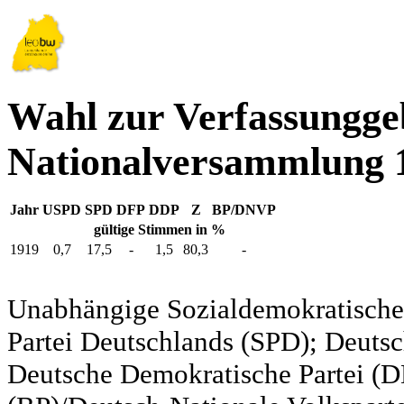
Wahl zur Verfassungg
Nationalversammlung 
Jahr
USPD
SPD
DFP
DDP
Z
BP/DNVP
gültige Stimmen in %
1919
0,7
17,5
-
1,5
80,3
-
Unabhängige Sozialdemokratische 
Partei Deutschlands (SPD); Deutsc
Deutsche Demokratische Partei (DD