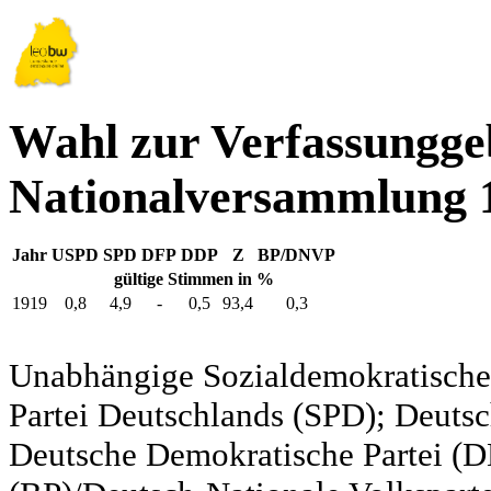
Wahl zur Verfassungg
Nationalversammlung 
Jahr
USPD
SPD
DFP
DDP
Z
BP/DNVP
gültige Stimmen in %
1919
0,8
4,9
-
0,5
93,4
0,3
Unabhängige Sozialdemokratische 
Partei Deutschlands (SPD); Deutsc
Deutsche Demokratische Partei (DD