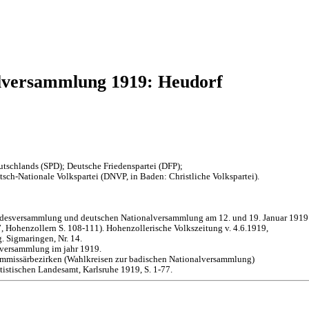
lversammlung 1919: Heudorf
tschlands (SPD); Deutsche Friedenspartei (DFP);
sch-Nationale Volkspartei (DNVP, in Baden: Christliche Volkspartei).
andesversammlung und deutschen Nationalversammlung am 12. und 19. Januar 1919
 Hohenzollern S. 108-111). Hohenzollerische Volkszeitung v. 4.6.1919,
. Sigmaringen, Nr. 14.
lversammlung im jahr 1919.
mmissärbezirken (Wahlkreisen zur badischen Nationalversammlung)
istischen Landesamt, Karlsruhe 1919, S. 1-77.