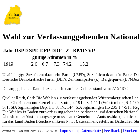
Wahl zur Verfassunggebenden Nationa
Jahr
USPD
SPD
DFP
DDP
Z
BP/DNVP
gültige Stimmen in %
1919
-
2,6
0,7
7,3
74,2
15,2
Unabhängige Sozialdemokratische Partei (USPD); Sozialdemokratische Partei Deu
Deutsche Demokratische Partei (DDP); Zentrumspartei (Z); Bürgerpartei (BP)/Deut
Die angegebenen Daten beziehen sich auf den Gebietsstand vom 27.5.1970.
Quelle: Raith, Carl: Die Wahlen zur verfassunggebenden Württembergischen L
nach Oberämtern und Gemeinden, Stuttgart 1919, S. 1-111 (Württemberg S. 1-107,
S. 1; StA Sigmaringen Dep. 1 T 18, Nr. 144; StA Sigmaringen Ho 235 T 4-5 Pr. Reg
Die Wahlen in Baden zur verfassunggebenden badischen und deutschen Nationa
Übersicht der Abstimmungsergebnisse nach Gemeinden, Amtsbezirken, Landesko
für das Land Baden (Reichswahlkreis Nr. 33), zusammengestellt im Badischen Stat
|
Impressum
|
Datenschutz
|
Feedback
|
Drucken
created by _LeoGraph 2024-03-21 22:45:59