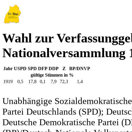
Wahl zur Verfassungg
Nationalversammlung 1
Jahr
USPD
SPD
DFP
DDP
Z
BP/DNVP
gültige Stimmen in %
1919
0,5
17,8
0,1
7,9
72,3
1,4
Unabhängige Sozialdemokratische 
Partei Deutschlands (SPD); Deutsc
Deutsche Demokratische Partei (DD