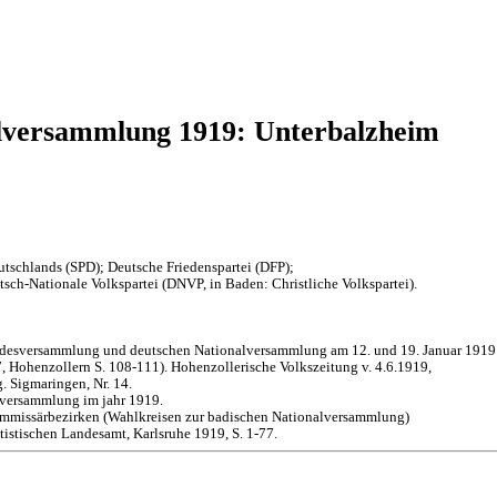
lversammlung 1919: Unterbalzheim
tschlands (SPD); Deutsche Friedenspartei (DFP);
sch-Nationale Volkspartei (DNVP, in Baden: Christliche Volkspartei).
andesversammlung und deutschen Nationalversammlung am 12. und 19. Januar 1919
 Hohenzollern S. 108-111). Hohenzollerische Volkszeitung v. 4.6.1919,
. Sigmaringen, Nr. 14.
lversammlung im jahr 1919.
mmissärbezirken (Wahlkreisen zur badischen Nationalversammlung)
istischen Landesamt, Karlsruhe 1919, S. 1-77.