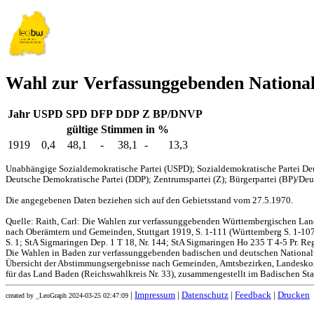
Wahl zur Verfassunggebenden Nationa
Jahr
USPD
SPD
DFP
DDP
Z
BP/DNVP
gültige Stimmen in %
1919
0,4
48,1
-
38,1
-
13,3
Unabhängige Sozialdemokratische Partei (USPD); Sozialdemokratische Partei Deu
Deutsche Demokratische Partei (DDP); Zentrumspartei (Z); Bürgerpartei (BP)/Deut
Die angegebenen Daten beziehen sich auf den Gebietsstand vom 27.5.1970.
Quelle: Raith, Carl: Die Wahlen zur verfassunggebenden Württembergischen L
nach Oberämtern und Gemeinden, Stuttgart 1919, S. 1-111 (Württemberg S. 1-107,
S. 1; StA Sigmaringen Dep. 1 T 18, Nr. 144; StA Sigmaringen Ho 235 T 4-5 Pr. Reg
Die Wahlen in Baden zur verfassunggebenden badischen und deutschen Nationa
Übersicht der Abstimmungsergebnisse nach Gemeinden, Amtsbezirken, Landesko
für das Land Baden (Reichswahlkreis Nr. 33), zusammengestellt im Badischen Stat
|
Impressum
|
Datenschutz
|
Feedback
|
Drucken
created by _LeoGraph 2024-03-25 02:47:09