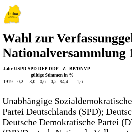
Wahl zur Verfassungg
Nationalversammlung 
Jahr
USPD
SPD
DFP
DDP
Z
BP/DNVP
gültige Stimmen in %
1919
0,2
3,0
0,6
0,2
94,4
1,6
Unabhängige Sozialdemokratische 
Partei Deutschlands (SPD); Deutsc
Deutsche Demokratische Partei (DD