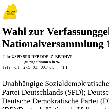
Wahl zur Verfassungg
Nationalversammlung 
Jahr
USPD
SPD
DFP
DDP
Z
BP/DNVP
gültige Stimmen in %
1919
0,1
27,5
0,1
30,7
0,5
41,1
Unabhängige Sozialdemokratische 
Partei Deutschlands (SPD); Deutsc
Deutsche Demokratische Partei (DD