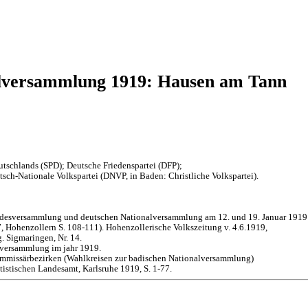
alversammlung 1919: Hausen am Tann
tschlands (SPD); Deutsche Friedenspartei (DFP);
sch-Nationale Volkspartei (DNVP, in Baden: Christliche Volkspartei).
andesversammlung und deutschen Nationalversammlung am 12. und 19. Januar 1919
 Hohenzollern S. 108-111). Hohenzollerische Volkszeitung v. 4.6.1919,
. Sigmaringen, Nr. 14.
lversammlung im jahr 1919.
mmissärbezirken (Wahlkreisen zur badischen Nationalversammlung)
istischen Landesamt, Karlsruhe 1919, S. 1-77.