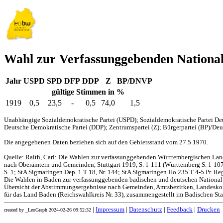
Wahl zur Verfassunggebenden Nation
Jahr
USPD
SPD
DFP
DDP
Z
BP/DNVP
gültige Stimmen in %
1919
0,5
23,5
-
0,5
74,0
1,5
Unabhängige Sozialdemokratische Partei (USPD); Sozialdemokratische Partei Deu
Deutsche Demokratische Partei (DDP); Zentrumspartei (Z); Bürgerpartei (BP)/Deut
Die angegebenen Daten beziehen sich auf den Gebietsstand vom 27.5.1970.
Quelle: Raith, Carl: Die Wahlen zur verfassunggebenden Württembergischen L
nach Oberämtern und Gemeinden, Stuttgart 1919, S. 1-111 (Württemberg S. 1-107,
S. 1; StA Sigmaringen Dep. 1 T 18, Nr. 144; StA Sigmaringen Ho 235 T 4-5 Pr. Reg
Die Wahlen in Baden zur verfassunggebenden badischen und deutschen Nationa
Übersicht der Abstimmungsergebnisse nach Gemeinden, Amtsbezirken, Landesko
für das Land Baden (Reichswahlkreis Nr. 33), zusammengestellt im Badischen Stat
|
Impressum
|
Datenschutz
|
Feedback
|
Drucken
created by _LeoGraph 2024-02-26 09:52:32