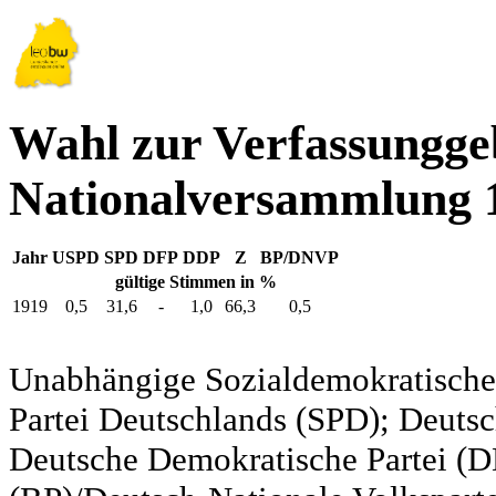
Wahl zur Verfassungg
Nationalversammlung 
Jahr
USPD
SPD
DFP
DDP
Z
BP/DNVP
gültige Stimmen in %
1919
0,5
31,6
-
1,0
66,3
0,5
Unabhängige Sozialdemokratische 
Partei Deutschlands (SPD); Deutsc
Deutsche Demokratische Partei (DD