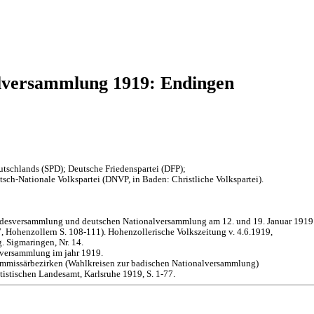
lversammlung 1919: Endingen
tschlands (SPD); Deutsche Friedenspartei (DFP);
sch-Nationale Volkspartei (DNVP, in Baden: Christliche Volkspartei).
andesversammlung und deutschen Nationalversammlung am 12. und 19. Januar 1919
 Hohenzollern S. 108-111). Hohenzollerische Volkszeitung v. 4.6.1919,
. Sigmaringen, Nr. 14.
lversammlung im jahr 1919.
mmissärbezirken (Wahlkreisen zur badischen Nationalversammlung)
istischen Landesamt, Karlsruhe 1919, S. 1-77.