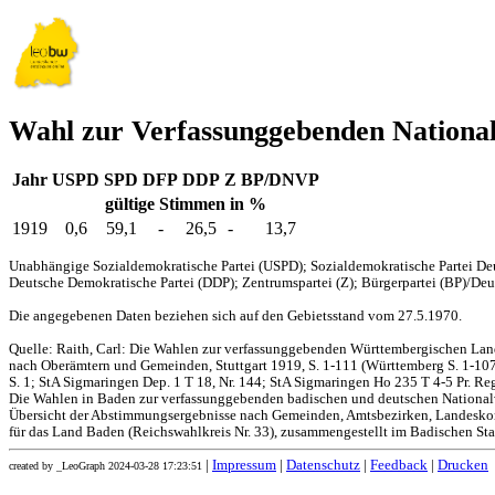
Wahl zur Verfassunggebenden Nationa
Jahr
USPD
SPD
DFP
DDP
Z
BP/DNVP
gültige Stimmen in %
1919
0,6
59,1
-
26,5
-
13,7
Unabhängige Sozialdemokratische Partei (USPD); Sozialdemokratische Partei Deu
Deutsche Demokratische Partei (DDP); Zentrumspartei (Z); Bürgerpartei (BP)/Deut
Die angegebenen Daten beziehen sich auf den Gebietsstand vom 27.5.1970.
Quelle: Raith, Carl: Die Wahlen zur verfassunggebenden Württembergischen L
nach Oberämtern und Gemeinden, Stuttgart 1919, S. 1-111 (Württemberg S. 1-107,
S. 1; StA Sigmaringen Dep. 1 T 18, Nr. 144; StA Sigmaringen Ho 235 T 4-5 Pr. Reg
Die Wahlen in Baden zur verfassunggebenden badischen und deutschen Nationa
Übersicht der Abstimmungsergebnisse nach Gemeinden, Amtsbezirken, Landesko
für das Land Baden (Reichswahlkreis Nr. 33), zusammengestellt im Badischen Stat
|
Impressum
|
Datenschutz
|
Feedback
|
Drucken
created by _LeoGraph 2024-03-28 17:23:51