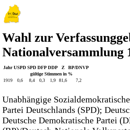
Wahl zur Verfassungg
Nationalversammlung 
Jahr
USPD
SPD
DFP
DDP
Z
BP/DNVP
gültige Stimmen in %
1919
0,6
8,4
0,3
1,9
81,6
7,2
Unabhängige Sozialdemokratische 
Partei Deutschlands (SPD); Deutsc
Deutsche Demokratische Partei (DD