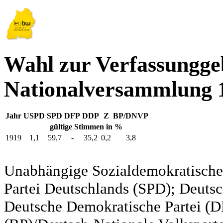
Wahl zur Verfassungg
Nationalversammlung 1
Jahr
USPD
SPD
DFP
DDP
Z
BP/DNVP
gültige Stimmen in %
1919
1,1
59,7
-
35,2
0,2
3,8
Unabhängige Sozialdemokratische 
Partei Deutschlands (SPD); Deutsc
Deutsche Demokratische Partei (DD