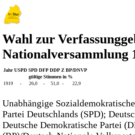
Wahl zur Verfassungg
Nationalversammlung 
Jahr
USPD
SPD
DFP
DDP
Z
BP/DNVP
gültige Stimmen in %
1919
-
26,0
-
51,0
-
22,9
Unabhängige Sozialdemokratische 
Partei Deutschlands (SPD); Deutsc
Deutsche Demokratische Partei (DD