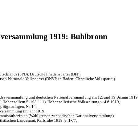
lversammlung 1919: Buhlbronn
tschlands (SPD); Deutsche Friedenspartei (DFP);
sch-Nationale Volkspartei (DNVP, in Baden: Christliche Volkspartei).
andesversammlung und deutschen Nationalversammlung am 12. und 19. Januar 1919
 Hohenzollern S. 108-111). Hohenzollerische Volkszeitung v. 4.6.1919,
. Sigmaringen, Nr. 14.
lversammlung im jahr 1919.
mmissärbezirken (Wahlkreisen zur badischen Nationalversammlung)
istischen Landesamt, Karlsruhe 1919, S. 1-77.