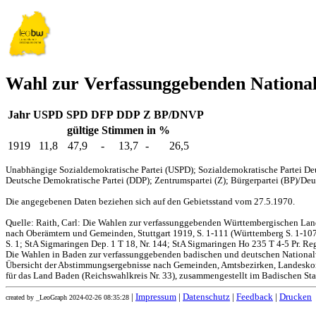
Wahl zur Verfassunggebenden Nationa
Jahr
USPD
SPD
DFP
DDP
Z
BP/DNVP
gültige Stimmen in %
1919
11,8
47,9
-
13,7
-
26,5
Unabhängige Sozialdemokratische Partei (USPD); Sozialdemokratische Partei Deu
Deutsche Demokratische Partei (DDP); Zentrumspartei (Z); Bürgerpartei (BP)/Deut
Die angegebenen Daten beziehen sich auf den Gebietsstand vom 27.5.1970.
Quelle: Raith, Carl: Die Wahlen zur verfassunggebenden Württembergischen L
nach Oberämtern und Gemeinden, Stuttgart 1919, S. 1-111 (Württemberg S. 1-107,
S. 1; StA Sigmaringen Dep. 1 T 18, Nr. 144; StA Sigmaringen Ho 235 T 4-5 Pr. Reg
Die Wahlen in Baden zur verfassunggebenden badischen und deutschen Nationa
Übersicht der Abstimmungsergebnisse nach Gemeinden, Amtsbezirken, Landesko
für das Land Baden (Reichswahlkreis Nr. 33), zusammengestellt im Badischen Stat
|
Impressum
|
Datenschutz
|
Feedback
|
Drucken
created by _LeoGraph 2024-02-26 08:35:28