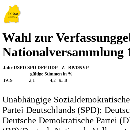
Wahl zur Verfassungg
Nationalversammlung 
Jahr
USPD
SPD
DFP
DDP
Z
BP/DNVP
gültige Stimmen in %
1919
-
2,1
-
4,2
93,8
-
Unabhängige Sozialdemokratische 
Partei Deutschlands (SPD); Deutsc
Deutsche Demokratische Partei (DD