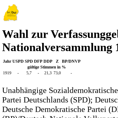
Wahl zur Verfassungg
Nationalversammlung 
Jahr
USPD
SPD
DFP
DDP
Z
BP/DNVP
gültige Stimmen in %
1919
-
5,7
-
21,3
73,0
-
Unabhängige Sozialdemokratische 
Partei Deutschlands (SPD); Deutsc
Deutsche Demokratische Partei (DD