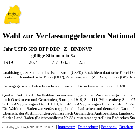
Wahl zur Verfassunggebenden Nationa
Jahr
USPD
SPD
DFP
DDP
Z
BP/DNVP
gültige Stimmen in %
1919
-
26,7
-
7,7
63,3
2,3
Unabhängige Sozialdemokratische Partei (USPD); Sozialdemokratische Partei Deu
Deutsche Demokratische Partei (DDP); Zentrumspartei (Z); Bürgerpartei (BP)/Deut
Die angegebenen Daten beziehen sich auf den Gebietsstand vom 27.5.1970.
Quelle: Raith, Carl: Die Wahlen zur verfassunggebenden Württembergischen L
nach Oberämtern und Gemeinden, Stuttgart 1919, S. 1-111 (Württemberg S. 1-107,
S. 1; StA Sigmaringen Dep. 1 T 18, Nr. 144; StA Sigmaringen Ho 235 T 4-5 Pr. Reg
Die Wahlen in Baden zur verfassunggebenden badischen und deutschen Nationa
Übersicht der Abstimmungsergebnisse nach Gemeinden, Amtsbezirken, Landesko
für das Land Baden (Reichswahlkreis Nr. 33), zusammengestellt im Badischen Stat
|
Impressum
|
Datenschutz
|
Feedback
|
Drucken
created by _LeoGraph 2024-03-28 14:36:10