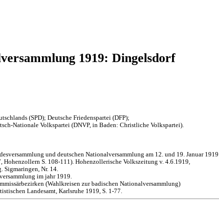
lversammlung 1919: Dingelsdorf
tschlands (SPD); Deutsche Friedenspartei (DFP);
sch-Nationale Volkspartei (DNVP, in Baden: Christliche Volkspartei).
andesversammlung und deutschen Nationalversammlung am 12. und 19. Januar 1919
 Hohenzollern S. 108-111). Hohenzollerische Volkszeitung v. 4.6.1919,
. Sigmaringen, Nr. 14.
lversammlung im jahr 1919.
mmissärbezirken (Wahlkreisen zur badischen Nationalversammlung)
istischen Landesamt, Karlsruhe 1919, S. 1-77.