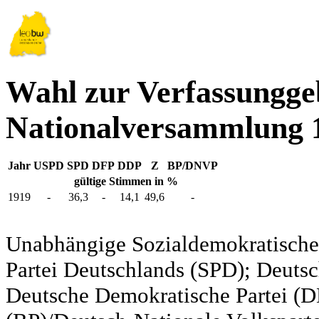
Wahl zur Verfassungg
Nationalversammlung 1
Jahr
USPD
SPD
DFP
DDP
Z
BP/DNVP
gültige Stimmen in %
1919
-
36,3
-
14,1
49,6
-
Unabhängige Sozialdemokratische 
Partei Deutschlands (SPD); Deutsc
Deutsche Demokratische Partei (DD