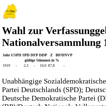
Wahl zur Verfassungg
Nationalversammlung 
Jahr
USPD
SPD
DFP
DDP
Z
BP/DNVP
gültige Stimmen in %
1919
-
2,3
-
10,0
87,8
-
Unabhängige Sozialdemokratische 
Partei Deutschlands (SPD); Deutsc
Deutsche Demokratische Partei (DD