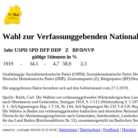
Wahl zur Verfassunggebenden Nationa
Jahr
USPD
SPD
DFP
DDP
Z
BP/DNVP
gültige Stimmen in %
1919
-
34,1
-
4,7
58,9
2,3
Unabhängige Sozialdemokratische Partei (USPD); Sozialdemokratische Partei Deu
Deutsche Demokratische Partei (DDP); Zentrumspartei (Z); Bürgerpartei (BP)/Deut
Die angegebenen Daten beziehen sich auf den Gebietsstand vom 27.5.1970.
Quelle: Raith, Carl: Die Wahlen zur verfassunggebenden Württembergischen L
nach Oberämtern und Gemeinden, Stuttgart 1919, S. 1-111 (Württemberg S. 1-107,
S. 1; StA Sigmaringen Dep. 1 T 18, Nr. 144; StA Sigmaringen Ho 235 T 4-5 Pr. Reg
Die Wahlen in Baden zur verfassunggebenden badischen und deutschen Nationa
Übersicht der Abstimmungsergebnisse nach Gemeinden, Amtsbezirken, Landesko
für das Land Baden (Reichswahlkreis Nr. 33), zusammengestellt im Badischen Stat
|
Impressum
|
Datenschutz
|
Feedback
|
Drucken
created by _LeoGraph 2024-04-10 22:16:56