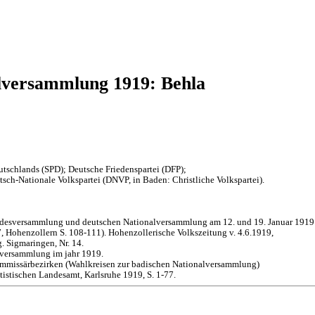
lversammlung 1919: Behla
tschlands (SPD); Deutsche Friedenspartei (DFP);
sch-Nationale Volkspartei (DNVP, in Baden: Christliche Volkspartei).
andesversammlung und deutschen Nationalversammlung am 12. und 19. Januar 1919
 Hohenzollern S. 108-111). Hohenzollerische Volkszeitung v. 4.6.1919,
. Sigmaringen, Nr. 14.
lversammlung im jahr 1919.
mmissärbezirken (Wahlkreisen zur badischen Nationalversammlung)
istischen Landesamt, Karlsruhe 1919, S. 1-77.