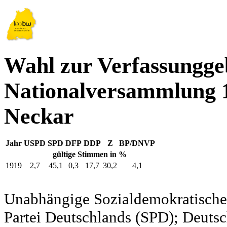
Wahl zur Verfassungg
Nationalversammlung 
Neckar
Jahr
USPD
SPD
DFP
DDP
Z
BP/DNVP
gültige Stimmen in %
1919
2,7
45,1
0,3
17,7
30,2
4,1
Unabhängige Sozialdemokratische 
Partei Deutschlands (SPD); Deutsc