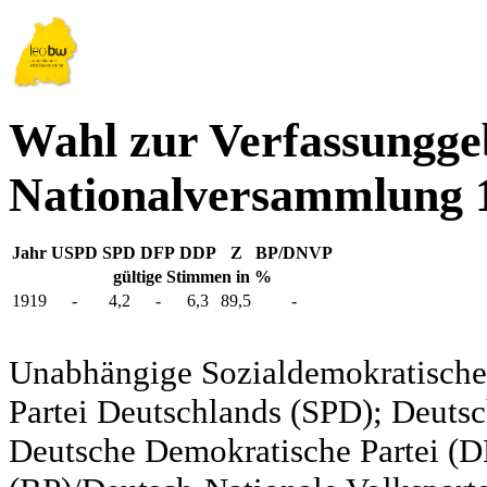
Wahl zur Verfassungg
Nationalversammlung 
Jahr
USPD
SPD
DFP
DDP
Z
BP/DNVP
gültige Stimmen in %
1919
-
4,2
-
6,3
89,5
-
Unabhängige Sozialdemokratische 
Partei Deutschlands (SPD); Deutsc
Deutsche Demokratische Partei (DD