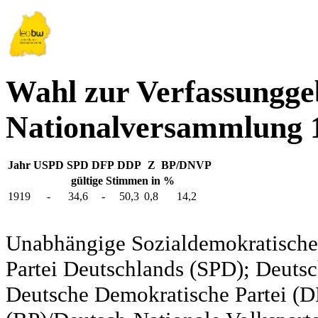
Wahl zur Verfassungg
Nationalversammlung 
Jahr
USPD
SPD
DFP
DDP
Z
BP/DNVP
gültige Stimmen in %
1919
-
34,6
-
50,3
0,8
14,2
Unabhängige Sozialdemokratische 
Partei Deutschlands (SPD); Deutsc
Deutsche Demokratische Partei (DD