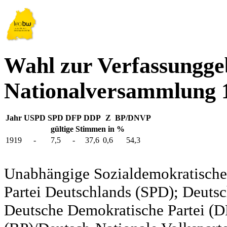
Wahl zur Verfassungg
Nationalversammlung 1
Jahr
USPD
SPD
DFP
DDP
Z
BP/DNVP
gültige Stimmen in %
1919
-
7,5
-
37,6
0,6
54,3
Unabhängige Sozialdemokratische 
Partei Deutschlands (SPD); Deutsc
Deutsche Demokratische Partei (DD