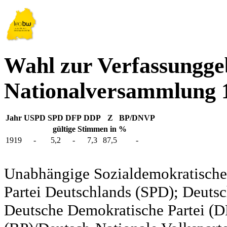
Wahl zur Verfassungg
Nationalversammlung 
Jahr
USPD
SPD
DFP
DDP
Z
BP/DNVP
gültige Stimmen in %
1919
-
5,2
-
7,3
87,5
-
Unabhängige Sozialdemokratische 
Partei Deutschlands (SPD); Deutsc
Deutsche Demokratische Partei (DD