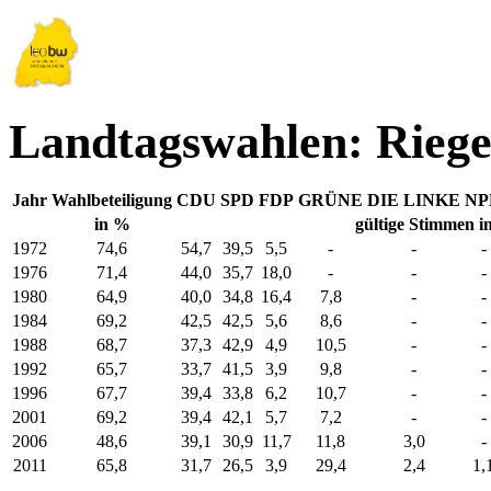
Landtagswahlen: Riege
Jahr
Wahlbeteiligung
CDU
SPD
FDP
GRÜNE
DIE LINKE
NP
in %
gültige Stimmen i
1972
74,6
54,7
39,5
5,5
-
-
-
1976
71,4
44,0
35,7
18,0
-
-
-
1980
64,9
40,0
34,8
16,4
7,8
-
-
1984
69,2
42,5
42,5
5,6
8,6
-
-
1988
68,7
37,3
42,9
4,9
10,5
-
-
1992
65,7
33,7
41,5
3,9
9,8
-
-
1996
67,7
39,4
33,8
6,2
10,7
-
-
2001
69,2
39,4
42,1
5,7
7,2
-
-
2006
48,6
39,1
30,9
11,7
11,8
3,0
-
2011
65,8
31,7
26,5
3,9
29,4
2,4
1,