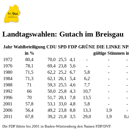
Landtagswahlen: Gutach im Breisgau
Jahr
Wahlbeteiligung
CDU
SPD
FDP
GRÜNE
DIE LINKE
NP
in %
gültige Stimmen i
1972
80,4
70,0
25,5
4,1
-
-
-
1976
78,1
69,4
23,8
5,6
-
-
-
1980
71,5
62,2
25,2
6,7
5,8
-
-
1984
71,3
62,1
26,1
5,4
6,2
-
-
1988
71
59,3
25,5
4,6
7,7
-
-
1992
66
50,0
25,8
4,3
10,7
-
-
1996
70
51,7
20,1
7,8
13,5
-
-
2001
57,8
53,1
33,0
4,8
5,8
-
-
2006
56,4
49,2
23,8
8,8
13,3
1,9
-
2011
67,8
39,2
21,8
3,5
29,0
1,9
0,
Die FDP führte bis 2001 in Baden-Württemberg den Namen FDP/DVP.