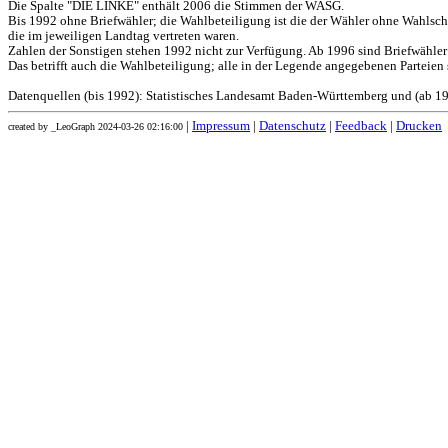
Die Spalte "DIE LINKE" enthält 2006 die Stimmen der WASG.
Bis 1992 ohne Briefwähler; die Wahlbeteiligung ist die der Wähler ohne Wahlschei
die im jeweiligen Landtag vertreten waren.
Zahlen der Sonstigen stehen 1992 nicht zur Verfügung. Ab 1996 sind Briefwähler
Das betrifft auch die Wahlbeteiligung; alle in der Legende angegebenen Parteien s
Datenquellen (bis 1992): Statistisches Landesamt Baden-Württemberg und (ab 19
|
Impressum
|
Datenschutz
|
Feedback
|
Drucken
created by _LeoGraph 2024-03-26 02:16:00