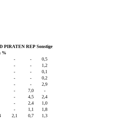
D
PIRATEN
REP
Sonstige
n %
-
-
0,5
-
-
1,2
-
-
0,1
-
-
0,2
-
-
2,9
-
7,0
-
-
4,5
2,4
-
2,4
1,0
-
1,1
1,8
4
2,1
0,7
1,3