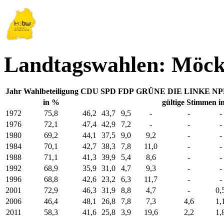
Landtagswahlen: Möc
Jahr
Wahlbeteiligung
CDU
SPD
FDP
GRÜNE
DIE LINKE
NP
in %
gültige Stimmen i
1972
75,8
46,2
43,7
9,5
-
-
-
1976
72,1
47,4
42,9
7,2
-
-
-
1980
69,2
44,1
37,5
9,0
9,2
-
-
1984
70,1
42,7
38,3
7,8
11,0
-
-
1988
71,1
41,3
39,9
5,4
8,6
-
-
1992
68,9
35,9
31,0
4,7
9,3
-
-
1996
68,8
42,6
23,2
6,3
11,7
-
-
2001
72,9
46,3
31,9
8,8
4,7
-
0,
2006
46,4
48,1
26,8
7,8
7,3
4,6
1,
2011
58,3
41,6
25,8
3,9
19,6
2,2
1,