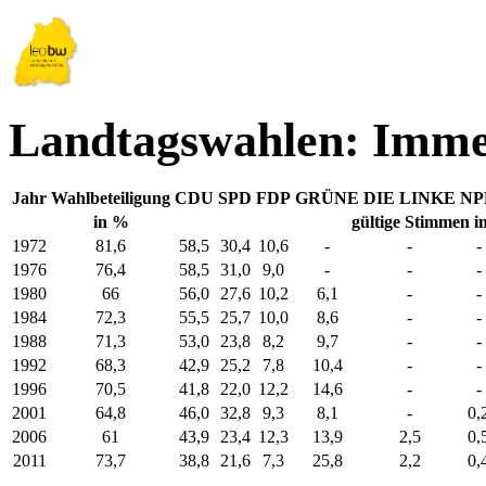
Landtagswahlen: Imme
Jahr
Wahlbeteiligung
CDU
SPD
FDP
GRÜNE
DIE LINKE
NP
in %
gültige Stimmen i
1972
81,6
58,5
30,4
10,6
-
-
-
1976
76,4
58,5
31,0
9,0
-
-
-
1980
66
56,0
27,6
10,2
6,1
-
-
1984
72,3
55,5
25,7
10,0
8,6
-
-
1988
71,3
53,0
23,8
8,2
9,7
-
-
1992
68,3
42,9
25,2
7,8
10,4
-
-
1996
70,5
41,8
22,0
12,2
14,6
-
-
2001
64,8
46,0
32,8
9,3
8,1
-
0,
2006
61
43,9
23,4
12,3
13,9
2,5
0,
2011
73,7
38,8
21,6
7,3
25,8
2,2
0,