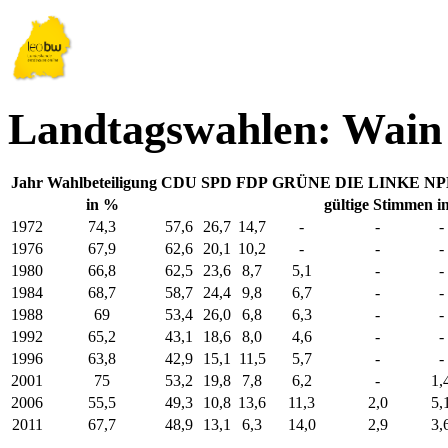
Landtagswahlen: Wain
Jahr
Wahlbeteiligung
CDU
SPD
FDP
GRÜNE
DIE LINKE
NP
in %
gültige Stimmen i
1972
74,3
57,6
26,7
14,7
-
-
-
1976
67,9
62,6
20,1
10,2
-
-
-
1980
66,8
62,5
23,6
8,7
5,1
-
-
1984
68,7
58,7
24,4
9,8
6,7
-
-
1988
69
53,4
26,0
6,8
6,3
-
-
1992
65,2
43,1
18,6
8,0
4,6
-
-
1996
63,8
42,9
15,1
11,5
5,7
-
-
2001
75
53,2
19,8
7,8
6,2
-
1,
2006
55,5
49,3
10,8
13,6
11,3
2,0
5,
2011
67,7
48,9
13,1
6,3
14,0
2,9
3,