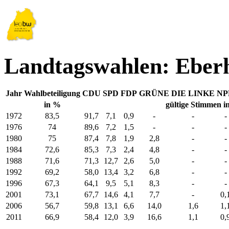
Landtagswahlen: Eberh
Jahr
Wahlbeteiligung
CDU
SPD
FDP
GRÜNE
DIE LINKE
NP
in %
gültige Stimmen i
1972
83,5
91,7
7,1
0,9
-
-
-
1976
74
89,6
7,2
1,5
-
-
-
1980
75
87,4
7,8
1,9
2,8
-
-
1984
72,6
85,3
7,3
2,4
4,8
-
-
1988
71,6
71,3
12,7
2,6
5,0
-
-
1992
69,2
58,0
13,4
3,2
6,8
-
-
1996
67,3
64,1
9,5
5,1
8,3
-
-
2001
73,1
67,7
14,6
4,1
7,7
-
0,
2006
56,7
59,8
13,1
6,6
14,0
1,6
1,
2011
66,9
58,4
12,0
3,9
16,6
1,1
0,