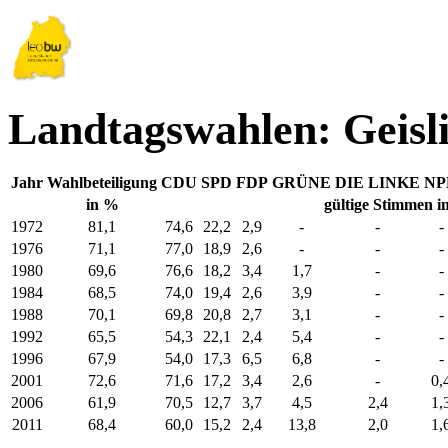
Landtagswahlen: Geisl
Jahr
Wahlbeteiligung
CDU
SPD
FDP
GRÜNE
DIE LINKE
NP
in %
gültige Stimmen i
1972
81,1
74,6
22,2
2,9
-
-
-
1976
71,1
77,0
18,9
2,6
-
-
-
1980
69,6
76,6
18,2
3,4
1,7
-
-
1984
68,5
74,0
19,4
2,6
3,9
-
-
1988
70,1
69,8
20,8
2,7
3,1
-
-
1992
65,5
54,3
22,1
2,4
5,4
-
-
1996
67,9
54,0
17,3
6,5
6,8
-
-
2001
72,6
71,6
17,2
3,4
2,6
-
0,
2006
61,9
70,5
12,7
3,7
4,5
2,4
1,
2011
68,4
60,0
15,2
2,4
13,8
2,0
1,