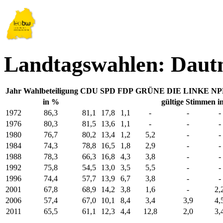
Landtagswahlen: Daut
Jahr
Wahlbeteiligung
CDU
SPD
FDP
GRÜNE
DIE LINKE
NP
in %
gültige Stimmen i
1972
86,3
81,1
17,8
1,1
-
-
-
1976
80,3
81,5
13,6
1,1
-
-
-
1980
76,7
80,2
13,4
1,2
5,2
-
-
1984
74,3
78,8
16,5
1,8
2,9
-
-
1988
78,3
66,3
16,8
4,3
3,8
-
-
1992
75,8
54,5
13,0
3,5
5,5
-
-
1996
74,4
57,7
13,9
6,7
3,8
-
-
2001
67,8
68,9
14,2
3,8
1,6
-
2,
2006
57,4
67,0
10,1
8,4
3,4
3,9
4,
2011
65,5
61,1
12,3
4,4
12,8
2,0
3,