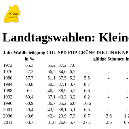
Landtagswahlen: Klein
Jahr
Wahlbeteiligung
CDU
SPD
FDP
GRÜNE
DIE LINKE
NP
in %
gültige Stimmen i
1972
65,3
55,2
37,2
7,0
-
-
-
1976
57,2
56,5
34,6
6,5
-
-
-
1980
57,7
51,1
37,5
5,2
5,5
-
-
1984
63,8
50,3
37,1
3,7
8,7
-
-
1988
65
46,2
38,9
5,2
6,6
-
-
1992
60,4
37,1
43,3
3,2
8,2
-
-
1996
60,9
36,7
35,2
6,0
10,6
-
-
2001
59,4
43,2
38,1
5,1
6,5
-
-
2006
49,6
42,4
29,9
7,3
8,7
3,6
1,
2011
63,7
31,0
26,6
5,7
27,1
2,6
0,