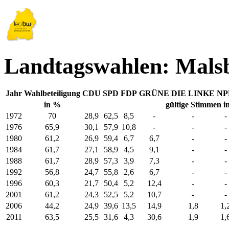
Landtagswahlen: Mals
Jahr
Wahlbeteiligung
CDU
SPD
FDP
GRÜNE
DIE LINKE
NP
in %
gültige Stimmen i
1972
70
28,9
62,5
8,5
-
-
-
1976
65,9
30,1
57,9
10,8
-
-
-
1980
61,2
26,9
59,4
6,7
6,7
-
-
1984
61,7
27,1
58,9
4,5
9,1
-
-
1988
61,7
28,9
57,3
3,9
7,3
-
-
1992
56,8
24,7
55,8
2,6
6,7
-
-
1996
60,3
21,7
50,4
5,2
12,4
-
-
2001
61,2
24,3
52,5
5,2
10,7
-
-
2006
44,2
24,9
39,6
13,5
14,9
1,8
1,
2011
63,5
25,5
31,6
4,3
30,6
1,9
1,