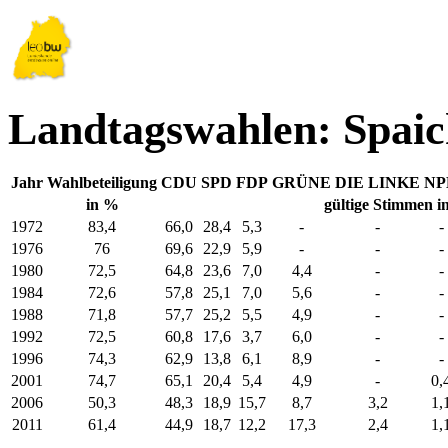
Landtagswahlen: Spaic
Jahr
Wahlbeteiligung
CDU
SPD
FDP
GRÜNE
DIE LINKE
NP
in %
gültige Stimmen i
1972
83,4
66,0
28,4
5,3
-
-
-
1976
76
69,6
22,9
5,9
-
-
-
1980
72,5
64,8
23,6
7,0
4,4
-
-
1984
72,6
57,8
25,1
7,0
5,6
-
-
1988
71,8
57,7
25,2
5,5
4,9
-
-
1992
72,5
60,8
17,6
3,7
6,0
-
-
1996
74,3
62,9
13,8
6,1
8,9
-
-
2001
74,7
65,1
20,4
5,4
4,9
-
0,
2006
50,3
48,3
18,9
15,7
8,7
3,2
1,
2011
61,4
44,9
18,7
12,2
17,3
2,4
1,