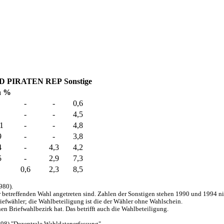
D
PIRATEN
REP
Sonstige
n %
-
-
0,6
-
-
4,5
1
-
-
4,8
9
-
-
3,8
4
-
4,3
4,2
5
-
2,9
7,3
0,6
2,3
8,5
980).
ur betreffenden Wahl angetreten sind. Zahlen der Sonstigen stehen 1990 und 1994 n
efwähler; die Wahlbeteiligung ist die der Wähler ohne Wahlschein.
n Briefwahlbezirk hat. Das betrifft auch die Wahlbeteiligung.