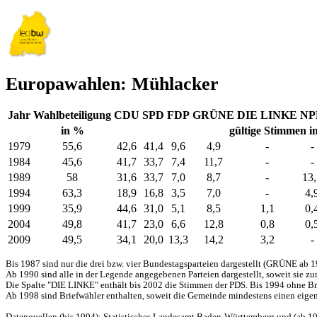
Europawahlen: Mühlacker
Jahr
Wahlbeteiligung
CDU
SPD
FDP
GRÜNE
DIE LINKE
NP
in %
gültige Stimmen i
1979
55,6
42,6
41,4
9,6
4,9
-
-
1984
45,6
41,7
33,7
7,4
11,7
-
-
1989
58
31,6
33,7
7,0
8,7
-
13,
1994
63,3
18,9
16,8
3,5
7,0
-
4,
1999
35,9
44,6
31,0
5,1
8,5
1,1
0,
2004
49,8
41,7
23,0
6,6
12,8
0,8
0,
2009
49,5
34,1
20,0
13,3
14,2
3,2
-
Bis 1987 sind nur die drei bzw. vier Bundestagsparteien dargestellt (GRÜNE ab 1
Ab 1990 sind alle in der Legende angegebenen Parteien dargestellt, soweit sie z
Die Spalte "DIE LINKE" enthält bis 2002 die Stimmen der PDS. Bis 1994 ohne Bri
Ab 1998 sind Briefwähler enthalten, soweit die Gemeinde mindestens einen eigene