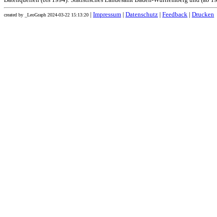
Datenquellen (bis 1994): Statistisches Landesamt Baden-Württemberg und (ab 19
|
Impressum
|
Datenschutz
|
Feedback
|
Drucken
created by _LeoGraph 2024-03-22 15:13:20