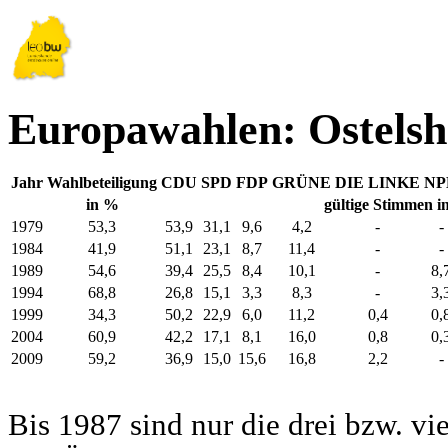
Europawahlen: Ostels
Jahr
Wahlbeteiligung
CDU
SPD
FDP
GRÜNE
DIE LINKE
NP
in %
gültige Stimmen i
1979
53,3
53,9
31,1
9,6
4,2
-
-
1984
41,9
51,1
23,1
8,7
11,4
-
-
1989
54,6
39,4
25,5
8,4
10,1
-
8,
1994
68,8
26,8
15,1
3,3
8,3
-
3,
1999
34,3
50,2
22,9
6,0
11,2
0,4
0,
2004
60,9
42,2
17,1
8,1
16,0
0,8
0,
2009
59,2
36,9
15,0
15,6
16,8
2,2
-
Bis 1987 sind nur die drei bzw. vi