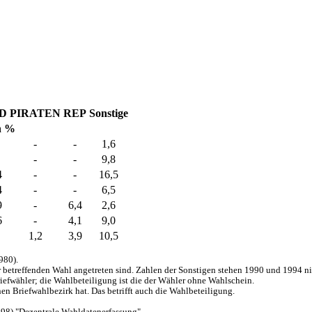
D
PIRATEN
REP
Sonstige
n %
-
-
1,6
-
-
9,8
4
-
-
16,5
4
-
-
6,5
9
-
6,4
2,6
6
-
4,1
9,0
1,2
3,9
10,5
980).
ur betreffenden Wahl angetreten sind. Zahlen der Sonstigen stehen 1990 und 1994 n
efwähler; die Wahlbeteiligung ist die der Wähler ohne Wahlschein.
n Briefwahlbezirk hat. Das betrifft auch die Wahlbeteiligung.