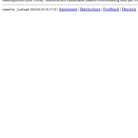
Datenquellen (bis 1994): Statistisches Landesamt Baden-Württemberg und (ab 19
|
Impressum
|
Datenschutz
|
Feedback
|
Drucken
created by _LeoGraph 2024-02-24 16:17:23