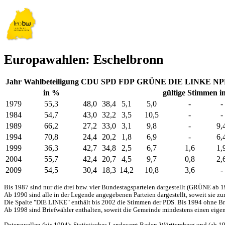
Europawahlen: Eschelbronn
Jahr
Wahlbeteiligung
CDU
SPD
FDP
GRÜNE
DIE LINKE
NP
in %
gültige Stimmen i
1979
55,3
48,0
38,4
5,1
5,0
-
-
1984
54,7
43,0
32,2
3,5
10,5
-
-
1989
66,2
27,2
33,0
3,1
9,8
-
9,
1994
70,8
24,4
20,2
1,8
6,9
-
6,
1999
36,3
42,7
34,8
2,5
6,7
1,6
1,
2004
55,7
42,4
20,7
4,5
9,7
0,8
2,
2009
54,5
30,4
18,3
14,2
10,8
3,6
-
Bis 1987 sind nur die drei bzw. vier Bundestagsparteien dargestellt (GRÜNE ab 1
Ab 1990 sind alle in der Legende angegebenen Parteien dargestellt, soweit sie z
Die Spalte "DIE LINKE" enthält bis 2002 die Stimmen der PDS. Bis 1994 ohne Bri
Ab 1998 sind Briefwähler enthalten, soweit die Gemeinde mindestens einen eigene