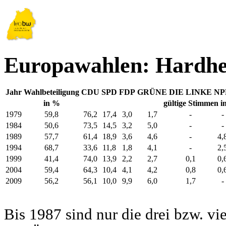
Europawahlen: Hardh
Jahr
Wahlbeteiligung
CDU
SPD
FDP
GRÜNE
DIE LINKE
NP
in %
gültige Stimmen i
1979
59,8
76,2
17,4
3,0
1,7
-
-
1984
50,6
73,5
14,5
3,2
5,0
-
-
1989
57,7
61,4
18,9
3,6
4,6
-
4,
1994
68,7
33,6
11,8
1,8
4,1
-
2,
1999
41,4
74,0
13,9
2,2
2,7
0,1
0,
2004
59,4
64,3
10,4
4,1
4,2
0,8
0,
2009
56,2
56,1
10,0
9,9
6,0
1,7
-
Bis 1987 sind nur die drei bzw. vi