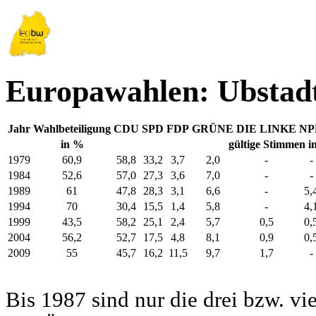
Europawahlen: Ubstad
Jahr
Wahlbeteiligung
CDU
SPD
FDP
GRÜNE
DIE LINKE
NP
in %
gültige Stimmen i
1979
60,9
58,8
33,2
3,7
2,0
-
-
1984
52,6
57,0
27,3
3,6
7,0
-
-
1989
61
47,8
28,3
3,1
6,6
-
5,
1994
70
30,4
15,5
1,4
5,8
-
4,
1999
43,5
58,2
25,1
2,4
5,7
0,5
0,
2004
56,2
52,7
17,5
4,8
8,1
0,9
0,
2009
55
45,7
16,2
11,5
9,7
1,7
-
Bis 1987 sind nur die drei bzw. vi