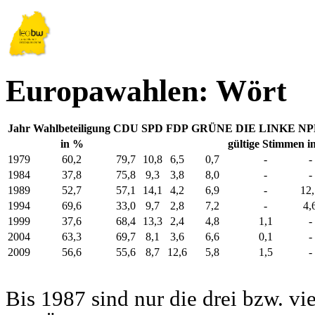
Europawahlen: Wört
Jahr
Wahlbeteiligung
CDU
SPD
FDP
GRÜNE
DIE LINKE
NP
in %
gültige Stimmen i
1979
60,2
79,7
10,8
6,5
0,7
-
-
1984
37,8
75,8
9,3
3,8
8,0
-
-
1989
52,7
57,1
14,1
4,2
6,9
-
12,
1994
69,6
33,0
9,7
2,8
7,2
-
4,
1999
37,6
68,4
13,3
2,4
4,8
1,1
-
2004
63,3
69,7
8,1
3,6
6,6
0,1
-
2009
56,6
55,6
8,7
12,6
5,8
1,5
-
Bis 1987 sind nur die drei bzw. vi