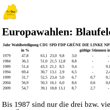
Europawahlen: Blaufel
Jahr
Wahlbeteiligung
CDU
SPD
FDP
GRÜNE
DIE LINKE
NP
in %
gültige Stimmen i
1979
47,8
63,1
23,0
9,8
3,0
-
-
1984
36,3
51,0
21,5
12,8
8,8
-
-
1989
51,4
43,3
21,1
8,5
9,4
-
9,
1994
69,4
30,7
13,1
2,9
6,5
-
2,
1999
31,7
52,5
23,4
5,0
6,7
0,7
0,
2004
56,9
50,3
16,1
6,0
8,6
0,6
0,
2009
54,7
39,1
18,8
13,1
8,7
2,7
-
Bis 1987 sind nur die drei bzw. vi