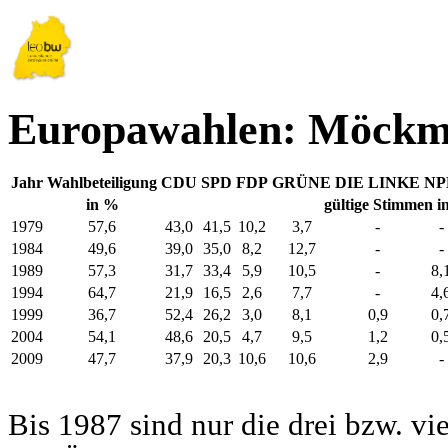
Europawahlen: Möckm
Jahr
Wahlbeteiligung
CDU
SPD
FDP
GRÜNE
DIE LINKE
NP
in %
gültige Stimmen i
1979
57,6
43,0
41,5
10,2
3,7
-
-
1984
49,6
39,0
35,0
8,2
12,7
-
-
1989
57,3
31,7
33,4
5,9
10,5
-
8,
1994
64,7
21,9
16,5
2,6
7,7
-
4,
1999
36,7
52,4
26,2
3,0
8,1
0,9
0,
2004
54,1
48,6
20,5
4,7
9,5
1,2
0,
2009
47,7
37,9
20,3
10,6
10,6
2,9
-
Bis 1987 sind nur die drei bzw. vi