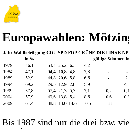
Europawahlen: Mötzin
Jahr
Wahlbeteiligung
CDU
SPD
FDP
GRÜNE
DIE LINKE
NP
in %
gültige Stimmen i
1979
46,1
63,4
25,2
6,3
4,2
-
-
1984
47,1
64,4
16,8
4,8
7,8
-
-
1989
52,9
44,8
20,6
5,8
6,6
-
12,
1994
69,2
29,5
12,9
2,8
5,9
-
4,
1999
37,8
57,4
21,3
5,3
7,1
0,2
0,
2004
57,9
49,6
13,8
5,4
8,6
0,6
0,
2009
61,4
38,8
13,0
14,6
10,5
1,8
-
Bis 1987 sind nur die drei bzw. vi