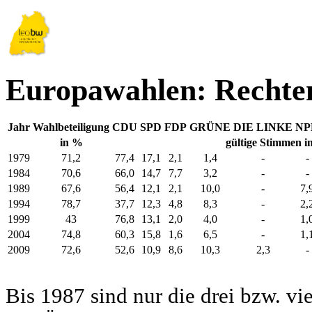
Europawahlen: Rechten
Jahr
Wahlbeteiligung
CDU
SPD
FDP
GRÜNE
DIE LINKE
NP
in %
gültige Stimmen i
1979
71,2
77,4
17,1
2,1
1,4
-
-
1984
70,6
66,0
14,7
7,7
3,2
-
-
1989
67,6
56,4
12,1
2,1
10,0
-
7,
1994
78,7
37,7
12,3
4,8
8,3
-
2,
1999
43
76,8
13,1
2,0
4,0
-
1,
2004
74,8
60,3
15,8
1,6
6,5
-
1,
2009
72,6
52,6
10,9
8,6
10,3
2,3
-
Bis 1987 sind nur die drei bzw. vi