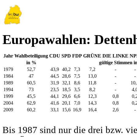
Europawahlen: Detten
Jahr
Wahlbeteiligung
CDU
SPD
FDP
GRÜNE
DIE LINKE
NP
in %
gültige Stimmen i
1979
52,7
43,9
40,2
7,3
7,2
-
-
1984
47
44,5
28,6
7,5
13,0
-
-
1989
60,5
31,9
32,1
8,6
11,8
-
10,
1994
73
23,5
18,5
3,5
8,2
-
4,
1999
45,5
44,1
29,6
6,6
12,3
0,8
0,
2004
62,9
41,6
20,1
7,0
14,3
0,8
0,
2009
60,2
33,1
15,6
16,9
16,4
2,6
-
Bis 1987 sind nur die drei bzw. vi