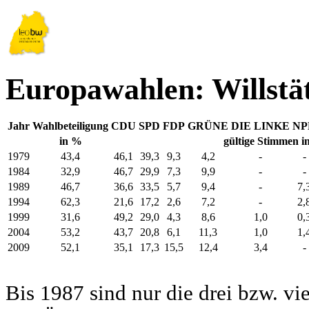
Europawahlen: Willstä
Jahr
Wahlbeteiligung
CDU
SPD
FDP
GRÜNE
DIE LINKE
NP
in %
gültige Stimmen i
1979
43,4
46,1
39,3
9,3
4,2
-
-
1984
32,9
46,7
29,9
7,3
9,9
-
-
1989
46,7
36,6
33,5
5,7
9,4
-
7,
1994
62,3
21,6
17,2
2,6
7,2
-
2,
1999
31,6
49,2
29,0
4,3
8,6
1,0
0,
2004
53,2
43,7
20,8
6,1
11,3
1,0
1,
2009
52,1
35,1
17,3
15,5
12,4
3,4
-
Bis 1987 sind nur die drei bzw. vi